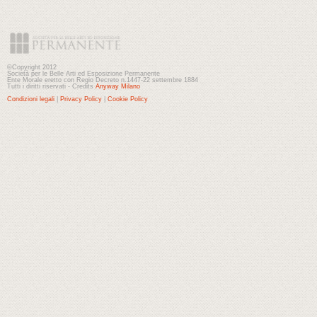
©Copyright 2012
Società per le Belle Arti ed Esposizione Permanente
Ente Morale eretto con Regio Decreto n.1447-22 settembre 1884
Tutti i diritti riservati - Credits
Anyway Milano
Condizioni legali
|
Privacy Policy
|
Cookie Policy