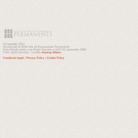
©Copyright 2012
Società per le Belle Arti ed Esposizione Permanente
Ente Morale eretto con Regio Decreto n.1447-22 settembre 1884
Tutti i diritti riservati - Credits
Anyway Milano
Condizioni legali
|
Privacy Policy
|
Cookie Policy