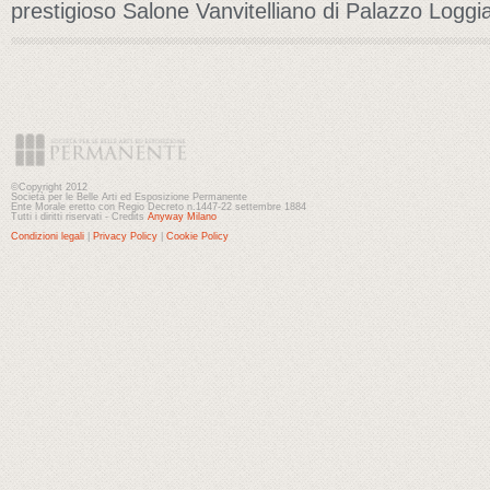
prestigioso Salone Vanvitelliano di Palazzo Loggi
©Copyright 2012
Società per le Belle Arti ed Esposizione Permanente
Ente Morale eretto con Regio Decreto n.1447-22 settembre 1884
Tutti i diritti riservati - Credits
Anyway Milano
Condizioni legali
|
Privacy Policy
|
Cookie Policy