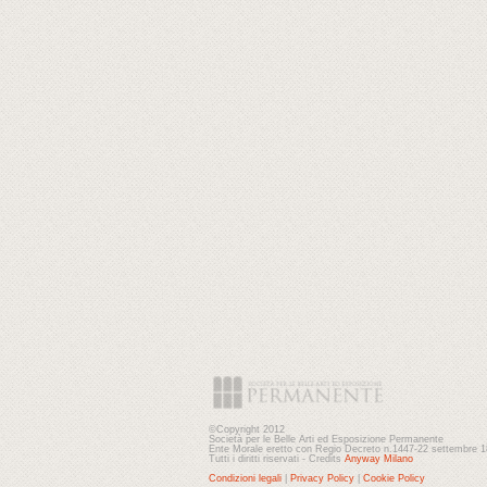
©Copyright 2012
Società per le Belle Arti ed Esposizione Permanente
Ente Morale eretto con Regio Decreto n.1447-22 settembre 
Tutti i diritti riservati - Credits
Anyway Milano
Condizioni legali
|
Privacy Policy
|
Cookie Policy