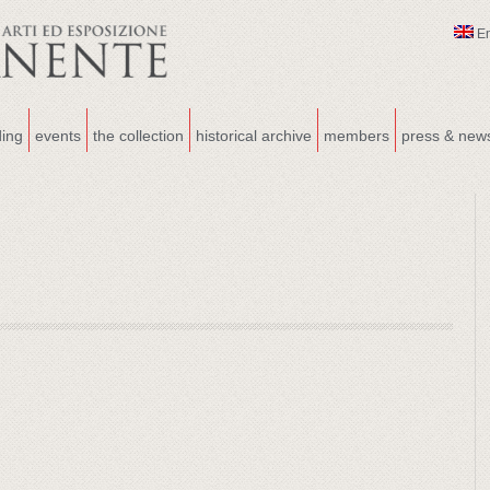
E
ding
events
the collection
historical archive
members
press & new