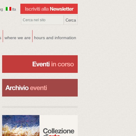
ng
Ita
s
where we are
hours and information