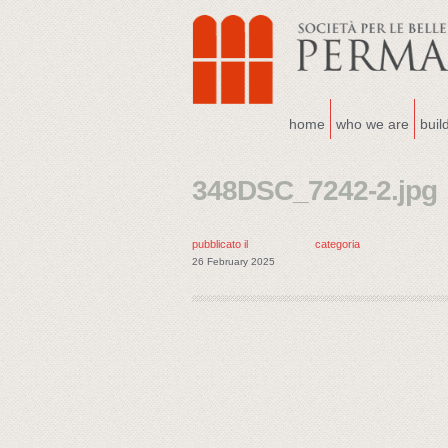
home
who we are
buil
348DSC_7242-2.jpg
pubblicato il
categoria
26 February 2025