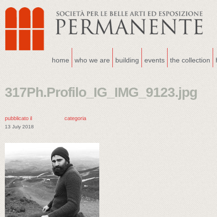
home
who we are
building
events
the collection
317Ph.Profilo_IG_IMG_9123.jpg
pubblicato il
categoria
13 July 2018