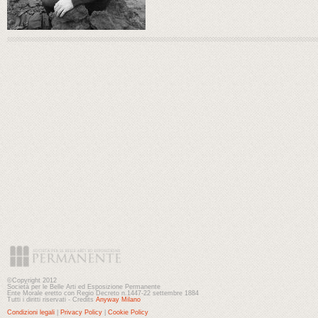
©Copyright 2012
Società per le Belle Arti ed Esposizione Permanente
Ente Morale eretto con Regio Decreto n.1447-22 settembre 1884
Tutti i diritti riservati - Credits
Anyway Milano
Condizioni legali
|
Privacy Policy
|
Cookie Policy