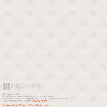
©Copyright 2012
Società per le Belle Arti ed Esposizione Permanente
Ente Morale eretto con Regio Decreto n.1447-22 settembre 1884
Tutti i diritti riservati - Credits
Anyway Milano
Condizioni legali
|
Privacy Policy
|
Cookie Policy