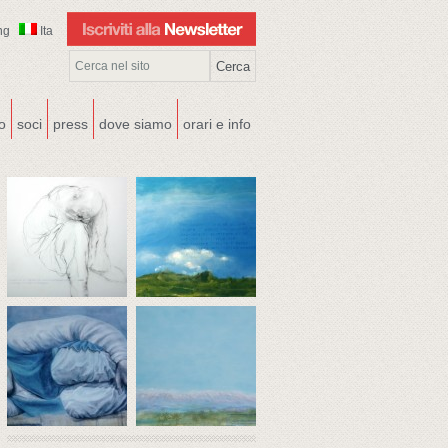
ng
Ita
co
soci
press
dove siamo
orari e info