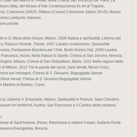
ico Caffè San Marco di Trieste, della Chiesa San Vincenzo de’ Paoli, La
lbano (Ma), del Museo d’Arte Contemporanea Di.Art di Trapani,
ona). Collezione 20X20, Rittana (Cuneo) Collezione Sartori 20×20, Museo
Somma Lombardo (Varese).
oni private.
 in S. Maria delle Grazie, Milano. 2006 Natura e spiritualità, Libreria del
ura, Palazzo Vivante, Trieste. 2007 Laudes creaturarum, SpazioArte
poesia, Fondazione Bandera per l’Arte, Busto Arsizio (Va). 2008 Laudes
Francesco, Assisi; Nella Natura lo Spirito, Chiesa di San Zenone, Brescia.
Angelo, Milano; Chiesa di San Sebastiano, Biella. 2011 Nelle ragioni della
di Milano. 2012 Tra le parole del sacro, Sala Veratti, Musei Civici,
ione per immagini, Chiesa di S. Giovanni, Buguggiate,Varese
o Silvia Venuti, Chiesa di S. Giovanni,Buguggiate,Varese
an Martino di Rebbio, Como
cca, Galleria V. Emanuele, Milano; Spiritualità in Firenze, Sala Chiostrini,
seum im Hellerhof, Austria; San Francesco e il Cantico delle creature,
o;
rtoghese di Sant’Antonio, Roma; Ritorniamo a vedere il mare, Galleria Ponte
Giovanni Evangelista, Brescia.