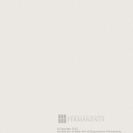
©Copyright 2012
Società per le Belle Arti ed Esposizione Permanente