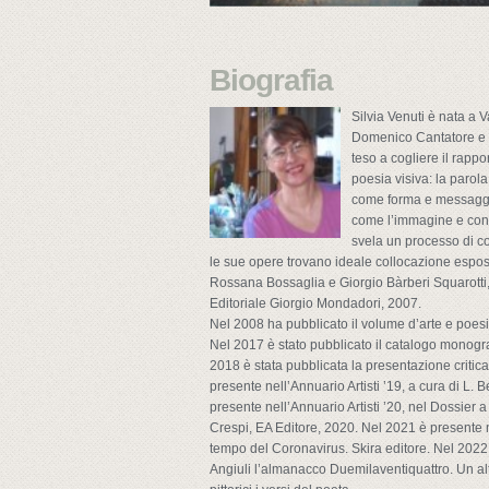
Biografia
Silvia Venuti è nata a V
Domenico Cantatore e G
teso a cogliere il rapp
poesia visiva: la parola
come forma e messaggio
come l’immagine e con l
svela un processo di co
le sue opere trovano ideale collocazione espositi
Rossana Bossaglia e Giorgio Bàrberi Squarotti, 
Editoriale Giorgio Mondadori, 2007.
Nel 2008 ha pubblicato il volume d’arte e poes
Nel 2017 è stato pubblicato il catalogo monograf
2018 è stata pubblicata la presentazione critic
presente nell’Annuario Artisti ’19, a cura di L. 
presente nell’Annuario Artisti ’20, nel Dossier
Crespi, EA Editore, 2020. Nel 2021 è presente n
tempo del Coronavirus. Skira editore. Nel 2022
Angiuli l’almanacco Duemilaventiquattro. Un a