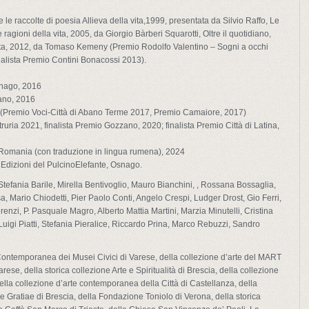
 e le raccolte di poesia Allieva della vita,1999, presentata da Silvio Raffo, Le
 ragioni della vita, 2005, da Giorgio Bàrberi Squarotti, Oltre il quotidiano,
rta, 2012, da Tomaso Kemeny (Premio Rodolfo Valentino – Sogni a occhi
alista Premio Contini Bonacossi 2013).
Osnago, 2016
lano, 2016
16 (Premio Voci-Città di Abano Terme 2017, Premio Camaiore, 2017)
uria 2021, finalista Premio Gozzano, 2020; finalista Premio Città di Latina,
 Romania (con traduzione in lingua rumena), 2024
e Edizioni del PulcinoElefante, Osnago.
Stefania Barile, Mirella Bentivoglio, Mauro Bianchini, , Rossana Bossaglia,
a, Mario Chiodetti, Pier Paolo Conti, Angelo Crespi, Ludger Drost, Gio Ferri,
renzi, P. Pasquale Magro, Alberto Mattia Martini, Marzia Minutelli, Cristina
uigi Piatti, Stefania Pieralice, Riccardo Prina, Marco Rebuzzi, Sandro
Contemporanea dei Musei Civici di Varese, della collezione d’arte del MART
ese, della storica collezione Arte e Spiritualità di Brescia, della collezione
lla collezione d’arte contemporanea della Città di Castellanza, della
e Gratiae di Brescia, della Fondazione Toniolo di Verona, della storica