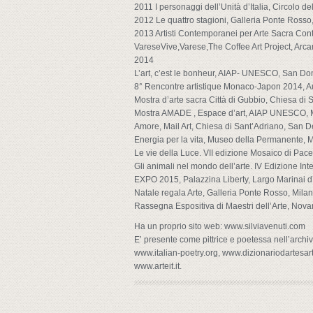
2011 I personaggi dell’Unità d’Italia, Circolo
2012 Le quattro stagioni, Galleria Ponte Rosso
2013 Artisti Contemporanei per Arte Sacra Conte
VareseVive,Varese,The Coffee Art Project, Arcam
2014
L’art, c’est le bonheur, AIAP- UNESCO, San Do
8° Rencontre artistique Monaco-Japon 2014, Au
Mostra d’arte sacra Città di Gubbio, Chiesa di
Mostra AMADE , Espace d’art, AIAP UNESCO,
Amore, Mail Art, Chiesa di Sant’Adriano, San 
Energia per la vita, Museo della Permanente, M
Le vie della Luce. VII edizione Mosaico di Pace. 
Gli animali nel mondo dell’arte. IV Edizione I
EXPO 2015, Palazzina Liberty, Largo Marinai d’
Natale regala Arte, Galleria Ponte Rosso, Mila
Rassegna Espositiva di Maestri dell’Arte, Nova
Ha un proprio sito web: www.silviavenuti.com
E’ presente come pittrice e poetessa nell’archivi
www.italian-poetry.org, www.dizionariodartesart
www.arteit.it.