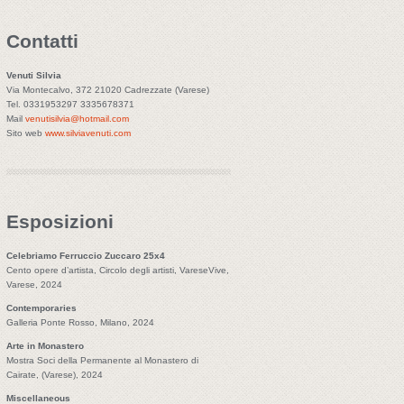
Contatti
Venuti Silvia
Via Montecalvo, 372 21020 Cadrezzate (Varese)
Tel. 0331953297 3335678371
Mail
venutisilvia@hotmail.com
Sito web
www.silviavenuti.com
Esposizioni
Celebriamo Ferruccio Zuccaro 25x4
Cento opere d’artista, Circolo degli artisti, VareseVive,
Varese, 2024
Contemporaries
Galleria Ponte Rosso, Milano, 2024
Arte in Monastero
Mostra Soci della Permanente al Monastero di
Cairate, (Varese), 2024
Miscellaneous