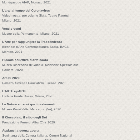
Monégasque AIAP, Monaco 2021
L’arte al tempo del Coronavirus
Videomostra, per volume Skira, Teatro Parenti,
Milano, 2021
Venti e venti
Museo della Permanente, Milano, 2021
L’Arte per raggiungere la Trascendenza
Biennale d’Arte Contemporanea Sacra, BACS,
Menton, 2021
Piccola collettiva d’arte sacra
Museo Diocesano di Gubbio, Menzione Speciale alla
Carriera, 2020
Artisti 2020
Palazzo Ximènes Panciatichi, Firenze, 2020
L’ARTE ripARTE
Galleria Ponte Rosso, Milano, 2020
La Natura e i suoi quattro elementi
Museo Parisi Valle, Maccagno (Va), 2020
Il Cioccolato, il cibo degli Dei
Fondazione Ferrero, Alba (Cn), 2020
Applausi a scena aperta
Settimana della Cultura italiana, Comité National