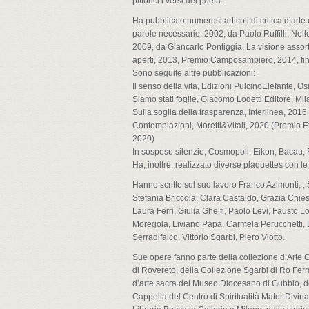
pittorici i versi del poeta.
Ha pubblicato numerosi articoli di critica d’arte
parole necessarie, 2002, da Paolo Ruffilli, Nelle
2009, da Giancarlo Pontiggia, La visione asso
aperti, 2013, Premio Camposampiero, 2014, fin
Sono seguite altre pubblicazioni:
Il senso della vita, Edizioni PulcinoElefante, 
Siamo stati foglie, Giacomo Lodetti Editore, Mi
Sulla soglia della trasparenza, Interlinea, 20
Contemplazioni, Moretti&Vitali, 2020 (Premio Etr
2020)
In sospeso silenzio, Cosmopoli, Eikon, Bacau,
Ha, inoltre, realizzato diverse plaquettes con l
Hanno scritto sul suo lavoro Franco Azimonti, , 
Stefania Briccola, Clara Castaldo, Grazia Chies
Laura Ferri, Giulia Ghelfi, Paolo Levi, Fausto Lo
Moregola, Liviano Papa, Carmela Perucchetti, L
Serradifalco, Vittorio Sgarbi, Piero Viotto.
Sue opere fanno parte della collezione d’Arte 
di Rovereto, della Collezione Sgarbi di Ro Ferrar
d’arte sacra del Museo Diocesano di Gubbio, de
Cappella del Centro di Spiritualità Mater Divina