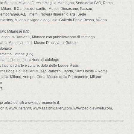
 della Stampa, Milano; Foresta Magica Montagna, Sede della FAO, Roma,
, Milano; Il Cantico dei cantici, Museo Diocesano, Passau;
mporanea, A.D. Interni, Novara,Itinerari d’arte, Sede
factory, Milano,In vigna e negli orti, Galleria Ponte Rosso, Milano
nato Milanese (Mi)
ditorium Ranier III, Monaco con pubblicazione di catalogo
 Santa Maria dei Laici, Museo Diocesano. Gubbio
 Monaco
Demetrio Corone (CS)
ilano, con pubblicazione di catalogo
Incontri d’arte e culture, Sala delle Logge, Assisi
nternazionale di Mail Art-Museo Palazzo Caccia, Sant’Oreste – Roma
Italia, Milano, Arte per Cena, Museo della Permanente, Milano
no
ra
o artisti dei siti www.lapermanente.it,
ori.it, www.literary.it, www.saatchigallery.com, www.paololeviweb.com,