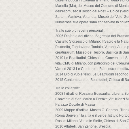
Libreria Bocca in Galleria a Milano, dello stor
Martella (Ma), del Museo del Comune di Monta
dell’ecomuseo Il Bosco dei Poeti – Dolcè (Ver
Sartori, Mantova. Volandia, Museo del Volo, 
Numerose sue opere sono conservate in collezi
Tra le sue più recenti personali:
2005 Diafanie del divino, Sagrestia del Bramante
Castello Sforzesco di Milano; Il Sacro e la Nat
Pisanello, Fondazione Toniolo, Verona; Arte e 
creaturarum, Museo del Tesoro, Basilica di San 
2010 Le Beatitudini, Chiesa del Convento di S. 
vita, CMC di Milano, con patrocinio del Comune 
Varese.2013 Le Creature di Francesco: meditaz
2014 Dio ci vuole felici. Le Beatitudini second
2015 Contemplare Le Beatitudini, Chiesa di S
Tra le collettive:
2008 I ritratti di Rossana Bossaglia, Libreria Bo
Convento di San Marco a Firenze; Art, Kienzl Mu
Palazzo Ducale di Massa
2009 Mappe d’artista, Museo G. Caproni, Trent
Roma Souvenir, la città e il verde, Istituto Po
Rosso, Milano; Verso le Stelle, Chiesa di San 
2010 Alfabeti, San Zenone, Brescia;