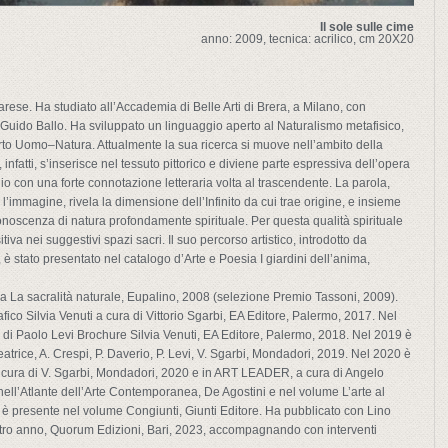
Il sole sulle cime
anno: 2009, tecnica: acrilico, cm 20X20
arese. Ha studiato all’Accademia di Belle Arti di Brera, a Milano, con
uido Ballo. Ha sviluppato un linguaggio aperto al Naturalismo metafisico,
orto Uomo–Natura. Attualmente la sua ricerca si muove nell’ambito della
, infatti, s’inserisce nel tessuto pittorico e diviene parte espressiva dell’opera
 con una forte connotazione letteraria volta al trascendente. La parola,
’immagine, rivela la dimensione dell’Infinito da cui trae origine, e insieme
noscenza di natura profondamente spirituale. Per questa qualità spirituale
va nei suggestivi spazi sacri. Il suo percorso artistico, introdotto da
è stato presentato nel catalogo d’Arte e Poesia I giardini dell’anima,
ia La sacralità naturale, Eupalino, 2008 (selezione Premio Tassoni, 2009).
ico Silvia Venuti a cura di Vittorio Sgarbi, EA Editore, Palermo, 2017. Nel
a di Paolo Levi Brochure Silvia Venuti, EA Editore, Palermo, 2018. Nel 2019 è
Beatrice, A. Crespi, P. Daverio, P. Levi, V. Sgarbi, Mondadori, 2019. Nel 2020 è
 a cura di V. Sgarbi, Mondadori, 2020 e in ART LEADER, a cura di Angelo
ell’Atlante dell’Arte Contemporanea, De Agostini e nel volume L’arte al
 è presente nel volume Congiunti, Giunti Editore. Ha pubblicato con Lino
ltro anno, Quorum Edizioni, Bari, 2023, accompagnando con interventi