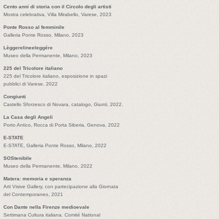
Cento anni di storia con il Circolo degli artisti
Mostra celebrativa, Villa Mirabello, Varese, 2023
Ponte Rosso al femminile
Galleria Ponte Rosso, Milano, 2023
Lèggerelineeleggére
Museo della Permanente, Milano, 2023
225 del Tricolore italiano
225 del Tricolore italiano, esposizione in spazi
pubblici di Varese, 2022
Congiunti
Castello Sforzesco di Novara, catalogo, Giunti, 2022.
La Casa degli Angeli
Porto Antico, Rocca di Porta Siberia, Genova, 2022
E-STATE
E-STATE, Galleria Ponte Rosso, Milano, 2022
SOStenibile
Museo della Permanente, Milano, 2022
Matera: memoria e speranza
Arti Visive Gallery, con partecipazione alla Giornata
del Contemporaneo, 2021
Con Dante nella Firenze medioevale
Settimana Cultura italiana. Comité National