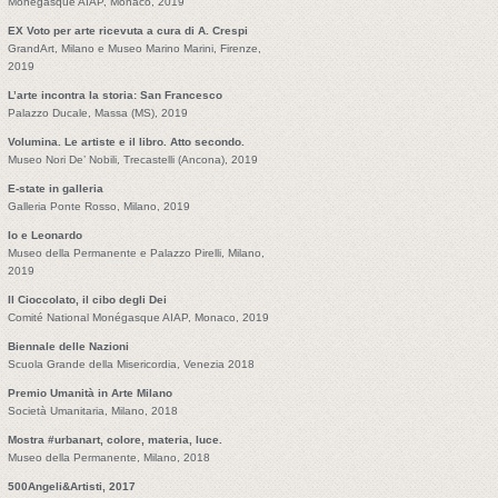
Monégasque AIAP, Monaco, 2019
EX Voto per arte ricevuta a cura di A. Crespi
GrandArt, Milano e Museo Marino Marini, Firenze,
2019
L’arte incontra la storia: San Francesco
Palazzo Ducale, Massa (MS), 2019
Volumina. Le artiste e il libro. Atto secondo.
Museo Nori De’ Nobili, Trecastelli (Ancona), 2019
E-state in galleria
Galleria Ponte Rosso, Milano, 2019
Io e Leonardo
Museo della Permanente e Palazzo Pirelli, Milano,
2019
Il Cioccolato, il cibo degli Dei
Comité National Monégasque AIAP, Monaco, 2019
Biennale delle Nazioni
Scuola Grande della Misericordia, Venezia 2018
Premio Umanità in Arte Milano
Società Umanitaria, Milano, 2018
Mostra #urbanart, colore, materia, luce.
Museo della Permanente, Milano, 2018
500Angeli&Artisti, 2017