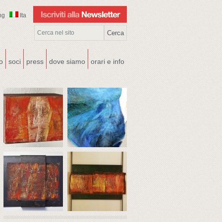
ng
Ita
co
soci
press
dove siamo
orari e info