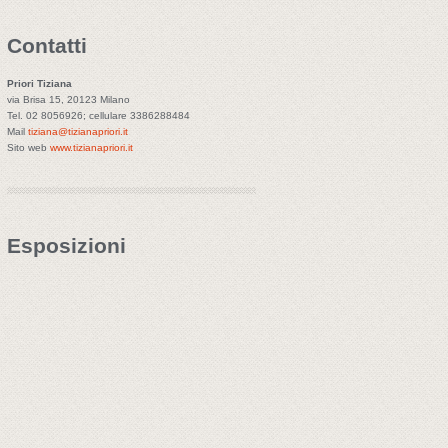
Contatti
Priori Tiziana
via Brisa 15, 20123 Milano
Tel. 02 8056926; cellulare 3386288484
Mail
tiziana@tizianapriori.it
Sito web
www.tizianapriori.it
Esposizioni