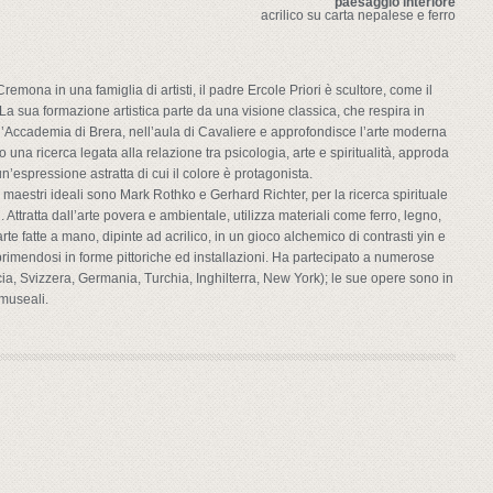
paesaggio interiore
acrilico su carta nepalese e ferro
Cremona in una famiglia di artisti, il padre Ercole Priori è scultore, come il
a sua formazione artistica parte da una visione classica, che respira in
 l’Accademia di Brera, nell’aula di Cavaliere e approfondisce l’arte moderna
na ricerca legata alla relazione tra psicologia, arte e spiritualità, approda
n’espressione astratta di cui il colore è protagonista.
i maestri ideali sono Mark Rothko e Gerhard Richter, per la ricerca spirituale
Attratta dall’arte povera e ambientale, utilizza materiali come ferro, legno,
e fatte a mano, dipinte ad acrilico, in un gioco alchemico di contrasti yin e
rimendosi in forme pittoriche ed installazioni. Ha partecipato a numerose
rancia, Svizzera, Germania, Turchia, Inghilterra, New York); le sue opere sono in
 museali.