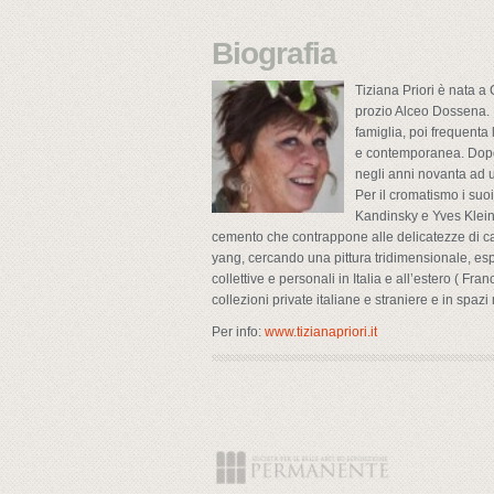
Biografia
Tiziana Priori è nata a 
prozio Alceo Dossena. L
famiglia, poi frequenta
e contemporanea. Dopo u
negli anni novanta ad u
Per il cromatismo i suo
Kandinsky e Yves Klein. 
cemento che contrappone alle delicatezze di cart
yang, cercando una pittura tridimensionale, esp
collettive e personali in Italia e all’estero ( F
collezioni private italiane e straniere e in spazi
Per info:
www.tizianapriori.it