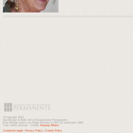
©Copyright 2012
Società per le Belle Arti ed Esposizione Permanente
Ente Morale eretto con Regio Decreto n.1447-22 settembre 1884
Tutti i diritti riservati - Credits
Anyway Milano
Condizioni legali
|
Privacy Policy
|
Cookie Policy