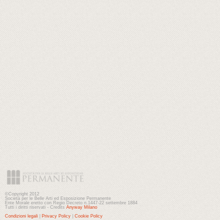
©Copyright 2012
Società per le Belle Arti ed Esposizione Permanente
Ente Morale eretto con Regio Decreto n.1447-22 settembre 1884
Tutti i diritti riservati - Credits
Anyway Milano
Condizioni legali
|
Privacy Policy
|
Cookie Policy