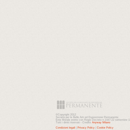
©Copyright 2012
Società per le Belle Arti ed Esposizione Permanente
Ente Morale eretto con Regio Decreto n.1447-22 settembre 
Tutti i diritti riservati - Credits
Anyway Milano
Condizioni legali
|
Privacy Policy
|
Cookie Policy