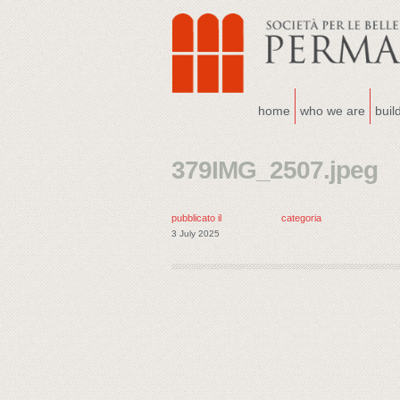
home
who we are
buil
379IMG_2507.jpeg
pubblicato il
categoria
3 July 2025