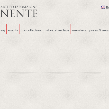
E
ding
events
the collection
historical archive
members
press & new