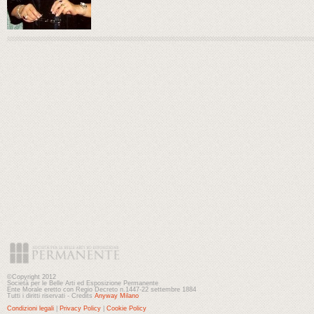
©Copyright 2012
Società per le Belle Arti ed Esposizione Permanente
Ente Morale eretto con Regio Decreto n.1447-22 settembre 1884
Tutti i diritti riservati - Credits
Anyway Milano
Condizioni legali
|
Privacy Policy
|
Cookie Policy