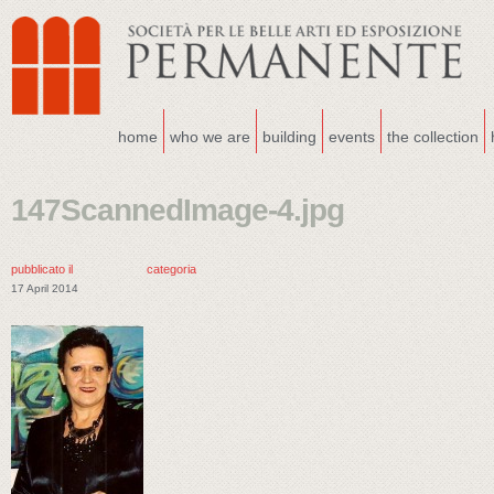
home
who we are
building
events
the collection
147ScannedImage-4.jpg
pubblicato il
categoria
17 April 2014