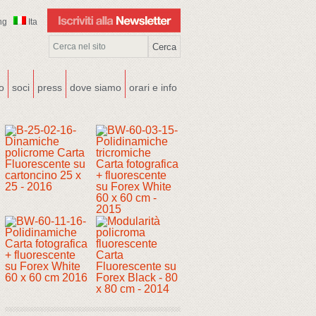
ng
Ita
co
soci
press
dove siamo
orari e info