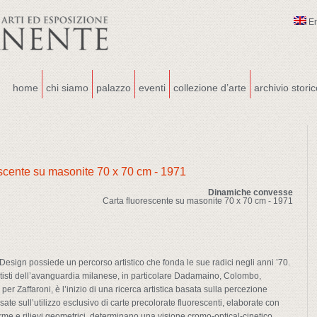
E
home
chi siamo
palazzo
eventi
collezione d’arte
archivio stori
Dinamiche convesse
Carta fluorescente su masonite 70 x 70 cm - 1971
 Design possiede un percorso artistico che fonda le sue radici negli anni ’70.
rtisti dell’avanguardia milanese, in particolare Dadamaino, Colombo,
er Zaffaroni, è l’inizio di una ricerca artistica basata sulla percezione
ate sull’utilizzo esclusivo di carte precolorate fluorescenti, elaborate con
rme e rilievi geometrici, determinano una visione cromo-optical-cinetico.