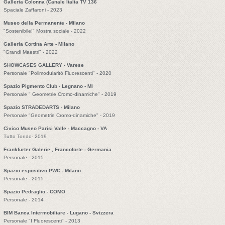
Galleria Colonna (Canale Italia TV 136
Spaciale Zaffaroni - 2023
Museo della Permanente - Milano
"Sostenibile!" Mostra sociale - 2022
Galleria Cortina Arte - Milano
"Grandi Maestri" - 2022
SHOWCASES GALLERY - Varese
Personale "Polimodularitò Fluorescenti" - 2020
Spazio Pigmento Club - Legnano - MI
Personale " Geometrie Cromo-dinamiche" - 2019
Spazio STRADEDARTS - Milano
Personale "Geometrie Cromo-dinamiche" - 2019
Civico Museo Parisi Valle - Maccagno - VA
Tutto Tondo- 2019
Frankfurter Galerie , Francoforte - Germania
Personale - 2015
Spazio espositivo PWC - Milano
Personale - 2015
Spazio Pedraglio - COMO
Personale - 2014
BIM Banca Intermobiliare - Lugano - Svizzera
Personale "I Fluorescenti" - 2013