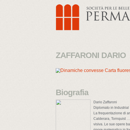
ZAFFARONI DARIO
Biografia
Dario Zaffaroni
Diplomato in Industrial
La frequentazione di a
Calderara, Tornquist … p
visiva. Le sue opere bas
rigore matematico in fo