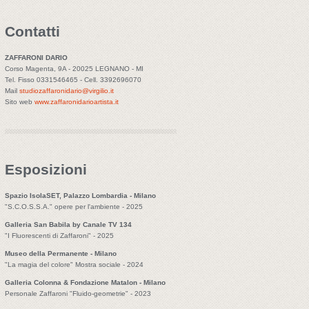
Contatti
ZAFFARONI DARIO
Corso Magenta, 9A - 20025 LEGNANO - MI
Tel. Fisso 0331546465 - Cell. 3392696070
Mail
studiozaffaronidario@virgilio.it
Sito web
www.zaffaronidarioartista.it
Esposizioni
Spazio IsolaSET, Palazzo Lombardia - Milano
"S.C.O.S.S.A." opere per l'ambiente - 2025
Galleria San Babila by Canale TV 134
"I Fluorescenti di Zaffaroni" - 2025
Museo della Permanente - Milano
"La magia del colore" Mostra sociale - 2024
Galleria Colonna & Fondazione Matalon - Milano
Personale Zaffaroni "Fluido-geometrie" - 2023