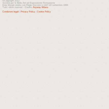
©Copyright 2012
Società per le Belle Arti ed Esposizione Permanente
Ente Morale eretto con Regio Decreto n.1447-22 settembre 1884
Tutti i diritti riservati - Credits
Anyway Milano
Condizioni legali
|
Privacy Policy
|
Cookie Policy