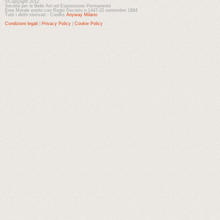
©Copyright 2012
Società per le Belle Arti ed Esposizione Permanente
Ente Morale eretto con Regio Decreto n.1447-22 settembre 1884
Tutti i diritti riservati - Credits
Anyway Milano
Condizioni legali
|
Privacy Policy
|
Cookie Policy