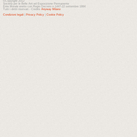
©Copyright 2012
Società per le Belle Arti ed Esposizione Permanente
Ente Morale eretto con Regio Decreto n.1447-22 settembre 1884
Tutti i diritti riservati - Credits
Anyway Milano
Condizioni legali
|
Privacy Policy
|
Cookie Policy