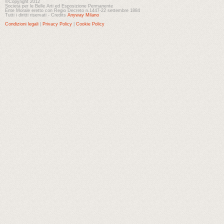
©Copyright 2012
Società per le Belle Arti ed Esposizione Permanente
Ente Morale eretto con Regio Decreto n.1447-22 settembre 1884
Tutti i diritti riservati - Credits
Anyway Milano
Condizioni legali
|
Privacy Policy
|
Cookie Policy