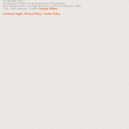
©Copyright 2012
Società per le Belle Arti ed Esposizione Permanente
Ente Morale eretto con Regio Decreto n.1447-22 settembre 1884
Tutti i diritti riservati - Credits
Anyway Milano
Condizioni legali
|
Privacy Policy
|
Cookie Policy