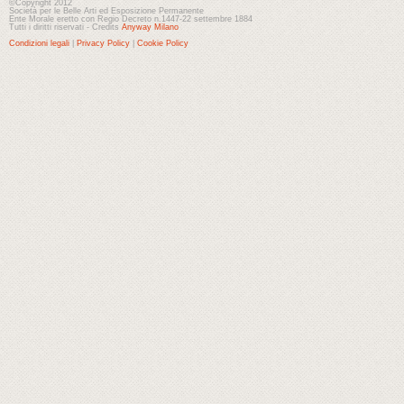
©Copyright 2012
Società per le Belle Arti ed Esposizione Permanente
Ente Morale eretto con Regio Decreto n.1447-22 settembre 1884
Tutti i diritti riservati - Credits
Anyway Milano
Condizioni legali
|
Privacy Policy
|
Cookie Policy