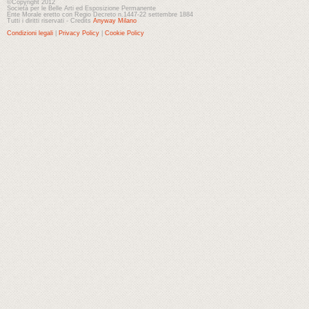
©Copyright 2012
Società per le Belle Arti ed Esposizione Permanente
Ente Morale eretto con Regio Decreto n.1447-22 settembre 1884
Tutti i diritti riservati - Credits
Anyway Milano
Condizioni legali
|
Privacy Policy
|
Cookie Policy