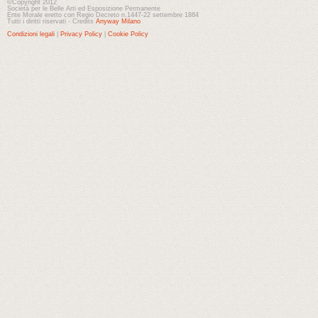
©Copyright 2012
Società per le Belle Arti ed Esposizione Permanente
Ente Morale eretto con Regio Decreto n.1447-22 settembre 1884
Tutti i diritti riservati - Credits
Anyway Milano
Condizioni legali
|
Privacy Policy
|
Cookie Policy