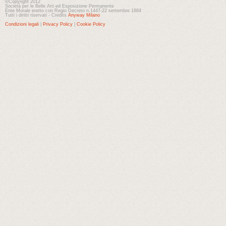
©Copyright 2012
Società per le Belle Arti ed Esposizione Permanente
Ente Morale eretto con Regio Decreto n.1447-22 settembre 1884
Tutti i diritti riservati - Credits
Anyway Milano
Condizioni legali
|
Privacy Policy
|
Cookie Policy