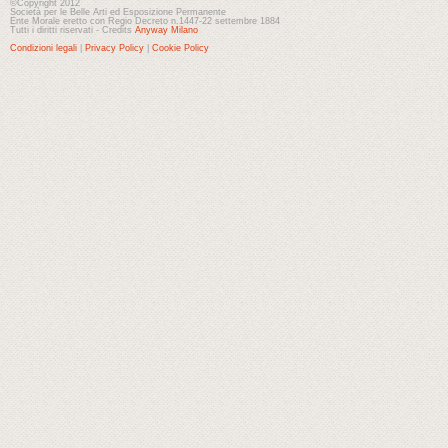
©Copyright 2012
Società per le Belle Arti ed Esposizione Permanente
Ente Morale eretto con Regio Decreto n.1447-22 settembre 1884
Tutti i diritti riservati - Credits
Anyway Milano
Condizioni legali
|
Privacy Policy
|
Cookie Policy