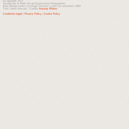
©Copyright 2012
Società per le Belle Arti ed Esposizione Permanente
Ente Morale eretto con Regio Decreto n.1447-22 settembre 1884
Tutti i diritti riservati - Credits
Anyway Milano
Condizioni legali
|
Privacy Policy
|
Cookie Policy