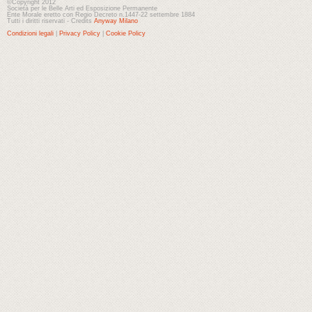
©Copyright 2012
Società per le Belle Arti ed Esposizione Permanente
Ente Morale eretto con Regio Decreto n.1447-22 settembre 1884
Tutti i diritti riservati - Credits
Anyway Milano
Condizioni legali
|
Privacy Policy
|
Cookie Policy