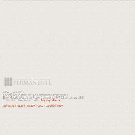
©Copyright 2012
Società per le Belle Arti ed Esposizione Permanente
Ente Morale eretto con Regio Decreto n.1447-22 settembre 1884
Tutti i diritti riservati - Credits
Anyway Milano
Condizioni legali
|
Privacy Policy
|
Cookie Policy