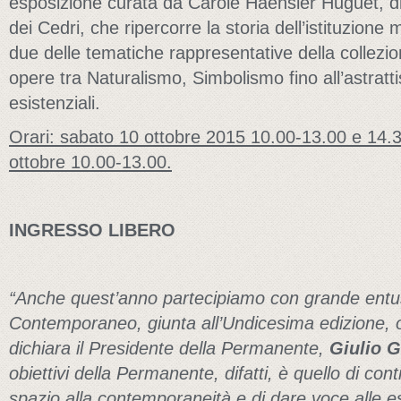
esposizione curata da Carole Haensler Huguet, dir
dei Cedri, che ripercorre la storia dell’istituzione
due delle tematiche rappresentative della collezio
opere tra Naturalismo, Simbolismo fino all’astratt
esistenziali.
Orari: sabato 10 ottobre 2015 10.00-13.00 e 14.
ottobre 10.00-13.00.
INGRESSO LIBERO
“Anche quest’anno partecipiamo con grande entus
Contemporaneo, giunta all’Undicesima edizione,
dichiara il Presidente della Permanente,
Giulio G
obiettivi della Permanente, difatti, è quello di co
spazio alla contemporaneità e di dare voce alle es