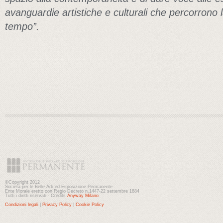
avanguardie artistiche e culturali che percorrono la
tempo”.
©Copyright 2012
Società per le Belle Arti ed Esposizione Permanente
Ente Morale eretto con Regio Decreto n.1447-22 settembre 1884
Tutti i diritti riservati - Credits
Anyway Milano
Condizioni legali
|
Privacy Policy
|
Cookie Policy