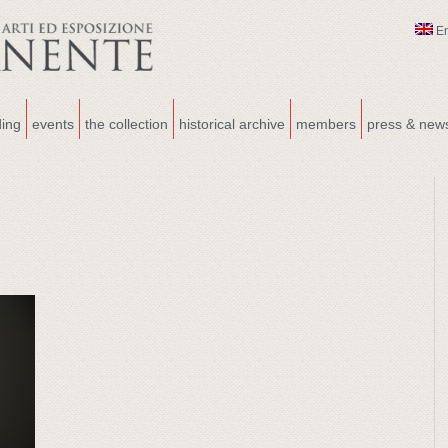
E
ding
events
the collection
historical archive
members
press & new