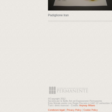
Padiglione Iran
©Copyright 2012
Società per le Belle Arti ed Esposizione Permanente
Ente Morale eretto con Regio Decreto n.1447-22 settembre 
Tutti i diritti riservati - Credits
Anyway Milano
Condizioni legali
|
Privacy Policy
|
Cookie Policy