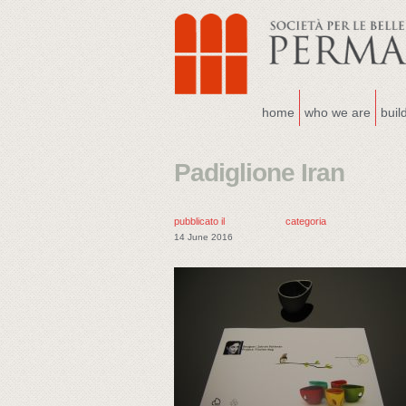
home
who we are
buil
Padiglione Iran
pubblicato il
categoria
14 June 2016