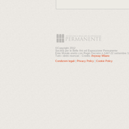
©Copyright 2012
Società per le Belle Arti ed Esposizione Permanente
Ente Morale eretto con Regio Decreto n.1447-22 settembre 
Tutti i diritti riservati - Credits
Anyway Milano
Condizioni legali
|
Privacy Policy
|
Cookie Policy