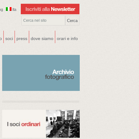
ng
Ita
co
soci
press
dove siamo
orari e info