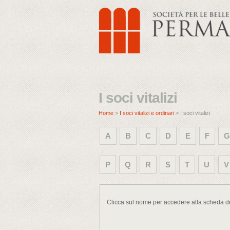
I soci vitalizi
Home
>
I soci vitalizi e ordinari
> I soci vitalizi
A
B
C
D
E
F
G
P
Q
R
S
T
U
V
Clicca sul nome per accedere alla scheda del