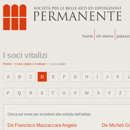
home
chi siamo
palazz
I soci vitalizi
Home
>
I soci vitalizi e ordinari
> I soci vitalizi
A
B
C
D
E
F
G
H
I
J
K
P
Q
R
S
T
U
V
W
X
Y
Z
Clicca sul nome per accedere alla scheda dell'artista
De Francisco Mazzaccara Angelo
De Micheli G