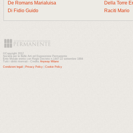
De Romans Marialuisa
Della Torre E
Di Fidio Guido
Raciti Mario
©Copyright 2012
Società per le Belle Arti ed Esposizione Permanente
Ente Morale eretto con Regio Decreto n.1447-22 settembre 1884
Tutti i diritti riservati - Credits
Anyway Milano
Condizioni legali
|
Privacy Policy
|
Cookie Policy